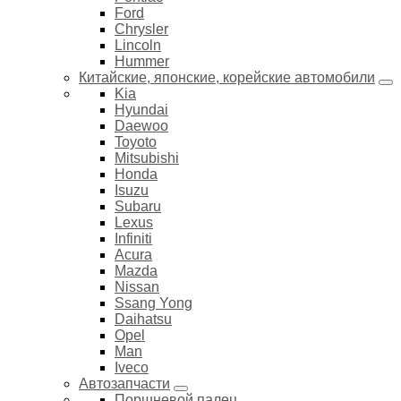
Ford
Chrysler
Lincoln
Hummer
Китайские, японские, корейские автомобили
Kia
Hyundai
Daewoo
Toyoto
Mitsubishi
Honda
Isuzu
Subaru
Lexus
Infiniti
Acura
Mazda
Nissan
Ssang Yong
Daihatsu
Opel
Man
Iveco
Автозапчасти
Поршневой палец