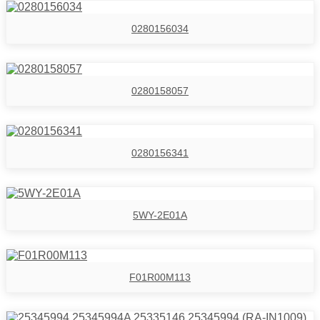
0280156034
0280158057
0280156341
5WY-2E01A
F01R00M113