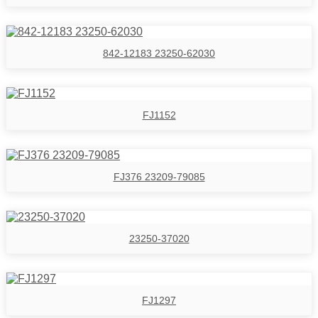
842-12183 23250-62030
FJ1152
FJ376 23209-79085
23250-37020
FJ1297