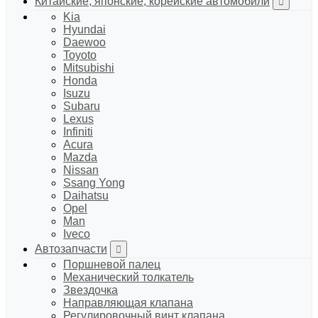
Китайские, японские, корейские автомобили
Kia
Hyundai
Daewoo
Toyoto
Mitsubishi
Honda
Isuzu
Subaru
Lexus
Infiniti
Acura
Mazda
Nissan
Ssang Yong
Daihatsu
Opel
Man
Iveco
Автозапчасти
Поршневой палец
Механический толкатель
Звездочка
Направляющая клапана
Регулировочный винт клапана