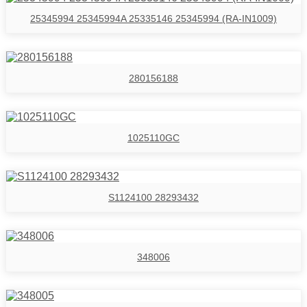
25345994 25345994A 25335146 25345994 (RA-IN1009)
280156188
1025110GC
S1124100 28293432
348006