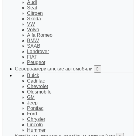
Audi
Seat
Citroen
Skoda
VW
Volvo
Alfa Romeo
BMW
SAAB
Landrover
FIAT
Peugeot
Североамериканские автомобили
Buick
Cadillac
Chevrolet
Oldsmobile
GM
Jeep
Pontiac
Ford
Chrysler
Lincoln
Hummer