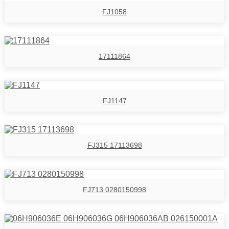
FJ1058
17111864
FJ1147
FJ315 17113698
FJ713 0280150998