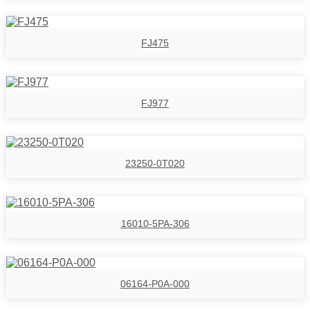
FJ475
FJ977
23250-0T020
16010-5PA-306
06164-P0A-000