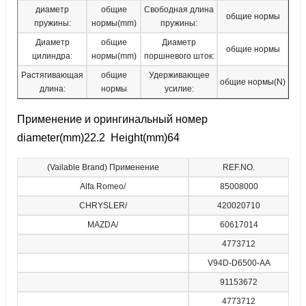
диаметр
общие
Свободная длина
общие нормы
пружины:
нормы(mm)
пружины:
Диаметр
общие
Диаметр
общие нормы
цилиндра:
нормы(mm)
поршневого шток:
Растягивающая
общие
Удерживающее
общие нормы(N)
длина:
нормы
усилие:
Применение и орингинальный номер
diameter(mm)22.2 Height(mm)64
(Vailable Brand) Применение
REF.NO.
Alfa Romeo/
85008000
CHRYSLER/
420020710
MAZDA/
60617014
4773712
V94D-D6500-AA
91153672
4773712