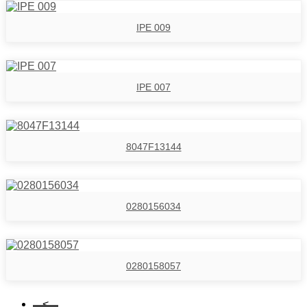
IPE 009
IPE 007
8047F13144
0280156034
0280158057
<