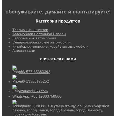
обслуживайте, думайте и фантазируйте!
Категории продуктов
Топливный инжектор
Автомобили Восточной Европы
Европейские автомобили
Североамериканские автомобили
Китайские, японские, корейские автомобили
Автозапчасти
связаться с нами
+86-577-65383392
+86-13566175252
wzaudi@163.com
WhatsApp:
+86 19883758566
Здание 1, № 88, 1-я улица Фэнду, община Луофэнси
Кэюань, город Танся, город Жуйань, город Вэньчжоу,
провинция Чжэцзян.