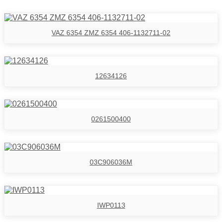
Автомобильный топливный инжектор
VAZ 6354 ZMZ 6354 406-1132711-02
12634126
0261500400
03C906036M
IWP0113