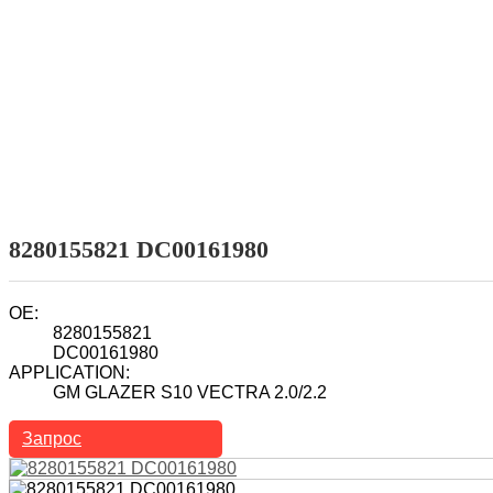
Домой
Продукты
Топливный инжектор
Автомобильный топливный инжектор
8280155821 DC00161980
OE:
8280155821
DC00161980
APPLICATION:
GM GLAZER S10 VECTRA 2.0/2.2
Запрос