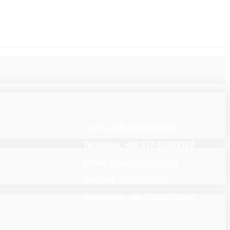
Толпа:
+86-13566175252
Телефон: +86-577-65383392
Email:
wzaudi@163.com
WeChat: 13566175252
WhatsApp:
+86 19883758566