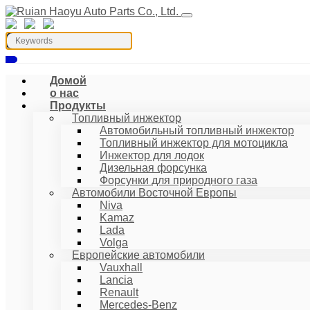
Домой
о нас
Продукты
Топливный инжектор
Автомобильный топливный инжектор
Топливный инжектор для мотоцикла
Инжектор для лодок
Дизельная форсунка
Форсунки для природного газа
Автомобили Восточной Европы
Niva
Kamaz
Lada
Volga
Европейские автомобили
Vauxhall
Lancia
Renault
Mercedes-Benz