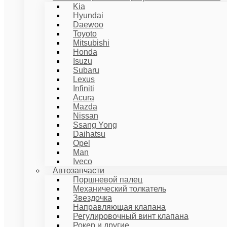
Kia
Hyundai
Daewoo
Toyoto
Mitsubishi
Honda
Isuzu
Subaru
Lexus
Infiniti
Acura
Mazda
Nissan
Ssang Yong
Daihatsu
Opel
Man
Iveco
Автозапчасти
Поршневой палец
Механический толкатель
Звездочка
Направляющая клапана
Регулировочный винт клапана
Рокер и другие