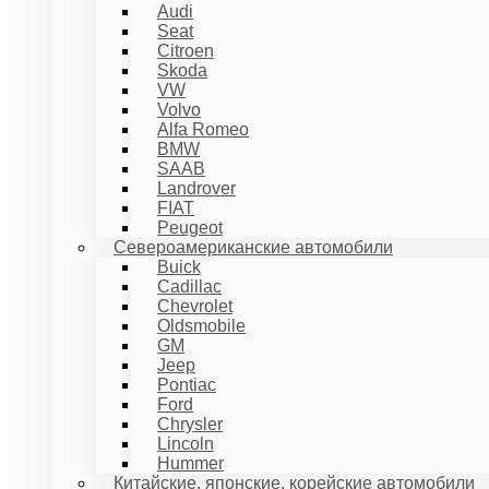
Audi
Seat
Citroen
Skoda
VW
Volvo
Alfa Romeo
BMW
SAAB
Landrover
FIAT
Peugeot
Североамериканские автомобили
Buick
Cadillac
Chevrolet
Oldsmobile
GM
Jeep
Pontiac
Ford
Chrysler
Lincoln
Hummer
Китайские, японские, корейские автомобили