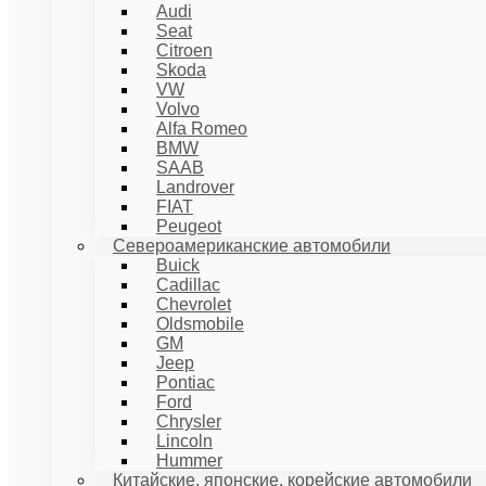
Audi
Seat
Citroen
Skoda
VW
Volvo
Alfa Romeo
BMW
SAAB
Landrover
FIAT
Peugeot
Североамериканские автомобили
Buick
Cadillac
Chevrolet
Oldsmobile
GM
Jeep
Pontiac
Ford
Chrysler
Lincoln
Hummer
Китайские, японские, корейские автомобили