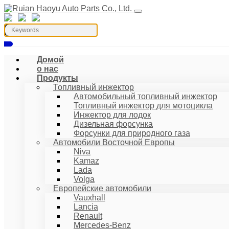
Домой
о нас
Продукты
Топливный инжектор
Автомобильный топливный инжектор
Топливный инжектор для мотоцикла
Инжектор для лодок
Дизельная форсунка
Форсунки для природного газа
Автомобили Восточной Европы
Niva
Kamaz
Lada
Volga
Европейские автомобили
Vauxhall
Lancia
Renault
Mercedes-Benz