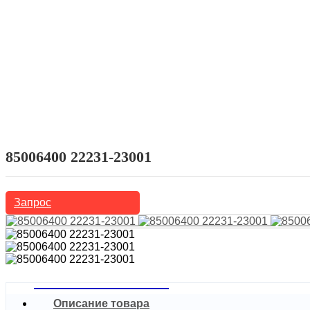
Домой
Продукты
Автозапчасти
Гидравлический толкатель
85006400 22231-23001
Запрос
Описание товара