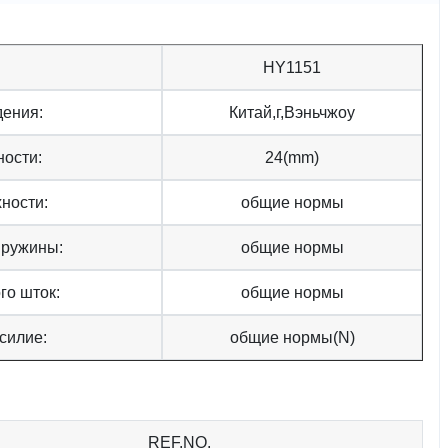
HY1151
дения:
Китай,г,Вэньчжоу
ности:
24(mm)
ности:
общие нормы
пружины:
общие нормы
го шток:
общие нормы
силие:
общие нормы(N)
REF.NO.