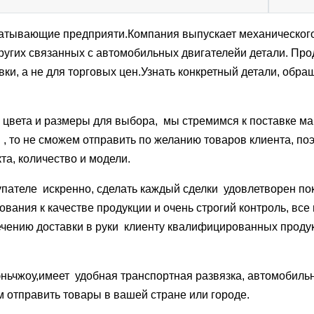
ывающие предприяти.Компания выпускает механического т
ругих связанных с автомобильных двигателейи детали. Прод
вки, а не для торговых цен.Узнать конкретный детали, обр
цвета и размеры для выбора, мы стремимся к поставке ма
и , то не сможем отправить по желанию товаров клиента, п
та, количество и модели.
упателе искренно, сделать каждый сделки удовлетворен по
вания к качестве продукции и очень строгий контроль, все
спечению доставки в руки клиенту квалифицированных прод
ньчжоу,имеет удобная транспортная развязка, автомобиль
 отправить товары в вашей стране или городе.