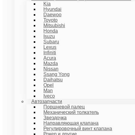
Kia
Hyundai
Daewoo
Toyoto
Mitsubishi
Honda
Isuzu
Subaru
Lexus
Infiniti
Acura
Mazda
Nissan
Ssang Yong
Daihatsu
Opel
Man
Iveco
Автозапчасти
Поршневой палец
Механический толкатель
Звездочка
Направляющая клапана
Регулировочный винт клапана
Рокер и другие