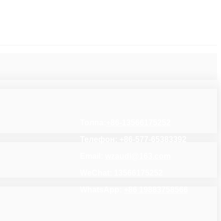
Толпа:
+86-13566175252
Телефон: +86-577-65383392
Email:
wzaudi@163.com
WeChat: 13566175252
WhatsApp:
+86 19883758566