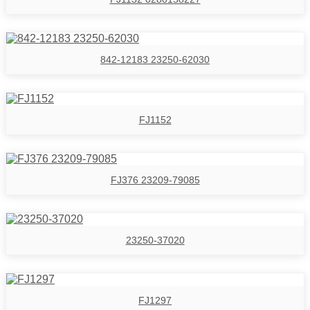
842-12183 23250-62030
FJ1152
FJ376 23209-79085
23250-37020
FJ1297