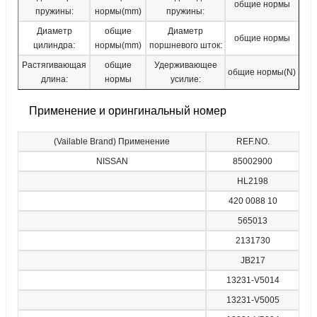
общие нормы
пружины:
нормы(mm)
пружины:
Диаметр
общие
Диаметр
общие нормы
цилиндра:
нормы(mm)
поршневого шток:
Растягивающая
общие
Удерживающее
общие нормы(N)
длина:
нормы
усилие:
Применение и орингинальный номер
(Vailable Brand) Применение
REF.NO.
NISSAN
85002900
HL2198
420 0088 10
565013
2131730
JB217
13231-V5014
13231-V5005