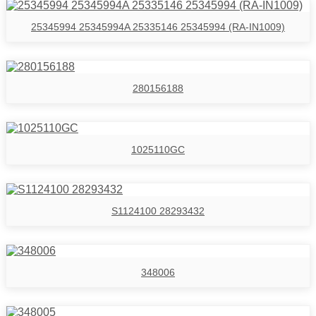
25345994 25345994A 25335146 25345994 (RA-IN1009)
280156188
1025110GC
S1124100 28293432
348006