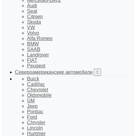
Mercedes-Benz
Audi
Seat
Citroen
Skoda
VW
Volvo
Alfa Romeo
BMW
SAAB
Landrover
FIAT
Peugeot
Североамериканские автомобили
Buick
Cadillac
Chevrolet
Oldsmobile
GM
Jeep
Pontiac
Ford
Chrysler
Lincoln
Hummer