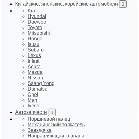
Китайские, японские, корейские автомобили
Kia
Hyundai
Daewoo
Toyoto
Mitsubishi
Honda
Isuzu
Subaru
Lexus
Infiniti
Acura
Mazda
Nissan
Ssang Yong
Daihatsu
Opel
Man
Iveco
Автозапчасти
Поршневой палец
Механический толкатель
Звездочка
Направляющая клапана