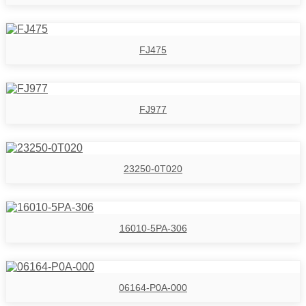
FJ475
FJ977
23250-0T020
16010-5PA-306
06164-P0A-000