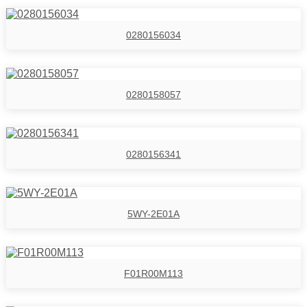
0280156034
0280158057
0280156341
5WY-2E01A
F01R00M113