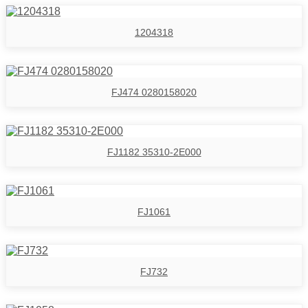
1204318
FJ474 0280158020
FJ1182 35310-2E000
FJ1061
FJ732