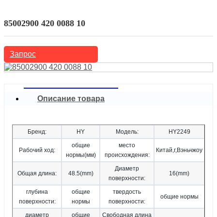
Китайские, японские, корейские автомобили
Nissan
85002900 420 0088 10
Запрос
Описание товара
Бренд:
HY
Модель:
HY2249
общие
место
Рабочий ход:
Китай,г,Вэньчжоу
нормы(мм)
происхождения:
Диаметр
Общая длина:
48.5(mm)
16(mm)
поверхности:
глубина
общие
твердость
общие нормы
поверхности:
нормы
поверхности:
диаметр
общие
Свободная длина