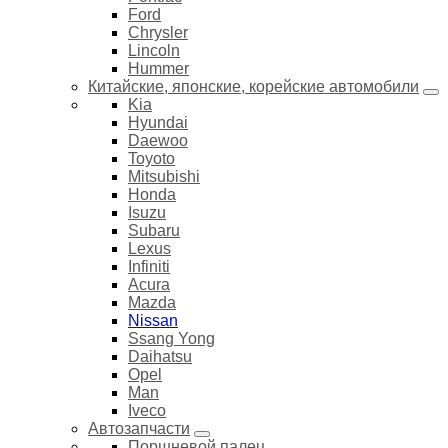
Ford
Chrysler
Lincoln
Hummer
Китайские, японские, корейские автомобили
Kia
Hyundai
Daewoo
Toyoto
Mitsubishi
Honda
Isuzu
Subaru
Lexus
Infiniti
Acura
Mazda
Nissan
Ssang Yong
Daihatsu
Opel
Man
Iveco
Автозапчасти
Поршневой палец