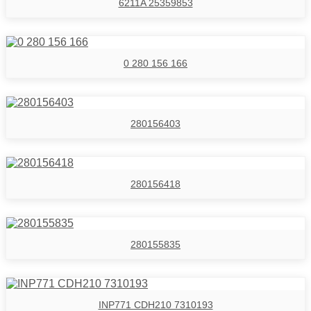
6211A 25359853
0 280 156 166
280156403
280156418
280155835
INP771 CDH210 7310193