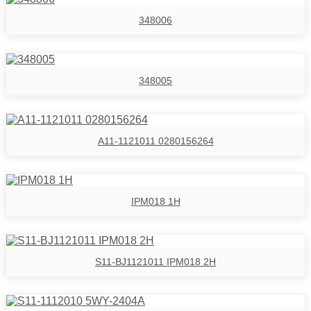
348006
348005
A11-1121011 0280156264
IPM018 1H
S11-BJ1121011 IPM018 2H