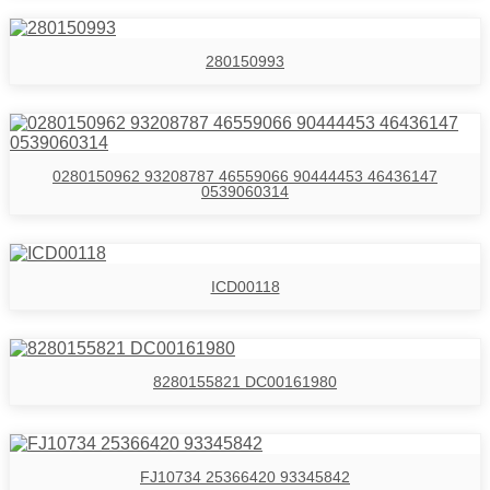
280150993
0280150962 93208787 46559066 90444453 46436147
0539060314
ICD00118
8280155821 DC00161980
FJ10734 25366420 93345842