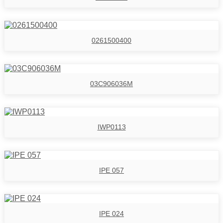
0261500400
03C906036M
IWP0113
IPE 057
IPE 024