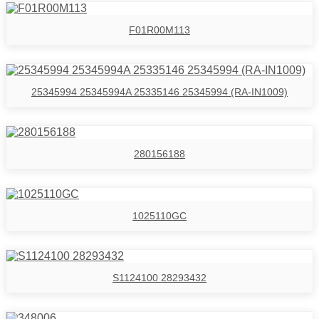
F01R00M113
25345994 25345994A 25335146 25345994 (RA-IN1009)
280156188
1025110GC
S1124100 28293432