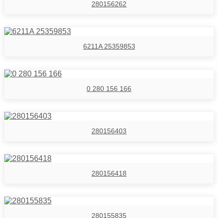
280156262
6211A 25359853
0 280 156 166
280156403
280156418
280155835