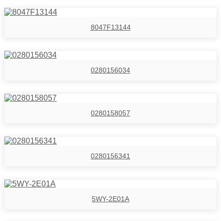
8047F13144
0280156034
0280158057
0280156341
5WY-2E01A