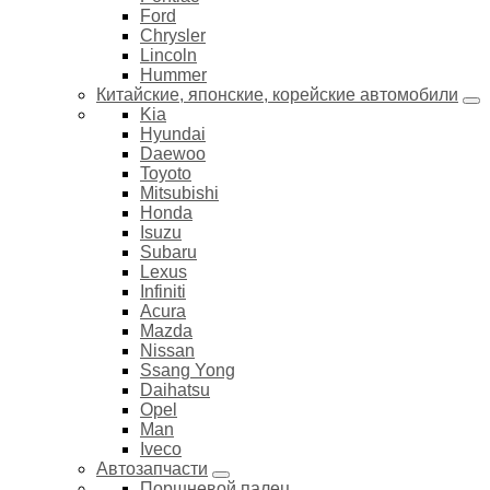
Ford
Chrysler
Lincoln
Hummer
Китайские, японские, корейские автомобили
Kia
Hyundai
Daewoo
Toyoto
Mitsubishi
Honda
Isuzu
Subaru
Lexus
Infiniti
Acura
Mazda
Nissan
Ssang Yong
Daihatsu
Opel
Man
Iveco
Автозапчасти
Поршневой палец