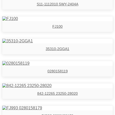
S11-1112010 5WY-2404A
FJ100
35310-2GGA1
0280158119
842-12265 23250-28020