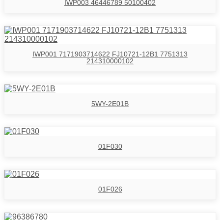
IWP003 46446789 50100402
IWP001 7171903714622 FJ10721-12B1 7751313
214310000102
5WY-2E01B
01F030
01F026