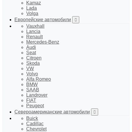
Kamaz
Lada
Volga
Европейские автомобили
Vauxhall
Lancia
Renault
Mercedes-Benz
Audi
Seat
Citroen
Skoda
VW
Volvo
Alfa Romeo
BMW
SAAB
Landrover
FIAT
Peugeot
Североамериканские автомобили
Buick
Cadillac
Chevrolet