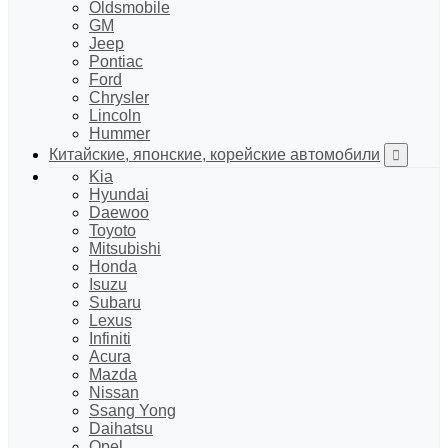
Oldsmobile
GM
Jeep
Pontiac
Ford
Chrysler
Lincoln
Hummer
Китайские, японские, корейские автомобили
Kia
Hyundai
Daewoo
Toyoto
Mitsubishi
Honda
Isuzu
Subaru
Lexus
Infiniti
Acura
Mazda
Nissan
Ssang Yong
Daihatsu
Opel