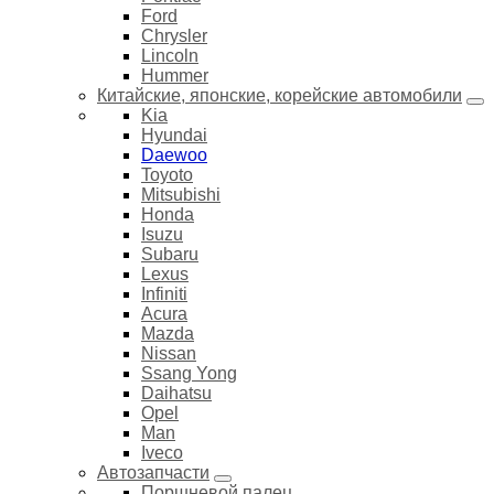
Ford
Chrysler
Lincoln
Hummer
Китайские, японские, корейские автомобили
Kia
Hyundai
Daewoo
Toyoto
Mitsubishi
Honda
Isuzu
Subaru
Lexus
Infiniti
Acura
Mazda
Nissan
Ssang Yong
Daihatsu
Opel
Man
Iveco
Автозапчасти
Поршневой палец