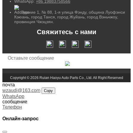
WhatsApp:
+86 19883758566
Здание 1, № 88, 1-я улица Фэнду, община Луофэнси
Кэюань, город Танся, город Жуйань, город Вэньчжоу,
провинция Чжэцзян.
Свяжитесь с нами
Copyright © 2026 Ruian Haoyu Auto Parts Co., Ltd. All Right Reserved
почта
wzaudi@163.com
Copy
WhatsApp
сообщение
Телефон
Онлайн-запрос