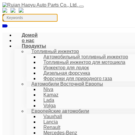
Домой
о нас
Продукты
Топливный инжектор
Автомобильный топливный инжектор
Топливный инжектор для мотоцикла
Инжектор для лодок
Дизельная форсунка
Форсунки для природного газа
Автомобили Восточной Европы
Niva
Kamaz
Lada
Volga
Европейские автомобили
Vauxhall
Lancia
Renault
Mercedes-Benz