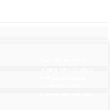
Толпа:
+86-13566175252
Телефон: +86-577-65383392
Email:
wzaudi@163.com
WeChat: 13566175252
WhatsApp:
+86 19883758566