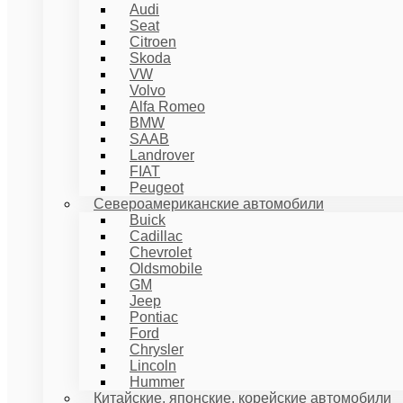
Audi
Seat
Citroen
Skoda
VW
Volvo
Alfa Romeo
BMW
SAAB
Landrover
FIAT
Peugeot
Североамериканские автомобили
Buick
Cadillac
Chevrolet
Oldsmobile
GM
Jeep
Pontiac
Ford
Chrysler
Lincoln
Hummer
Китайские, японские, корейские автомобили