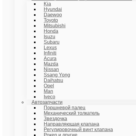
Kia
Hyundai
Daewoo
Toyoto
Mitsubishi
Honda
Isuzu
Subaru
Lexus
Infiniti
Acura
Mazda
Nissan
Ssang Yong
Daihatsu
Opel
Man
Iveco
Автозапчасти
Поршневой палец
Механический толкатель
Звездочка
Направляющая клапана
Регулировочный винт клапана
Рокер и другие