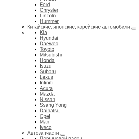
Ford
Chrysler
Lincoln
Hummer
Китайские, японские, корейские автомобили
Kia
Hyundai
Daewoo
Toyoto
Mitsubishi
Honda
Isuzu
Subaru
Lexus
Infiniti
Acura
Mazda
Nissan
Ssang Yong
Daihatsu
Opel
Man
Iveco
Автозапчасти
Поршневой палец