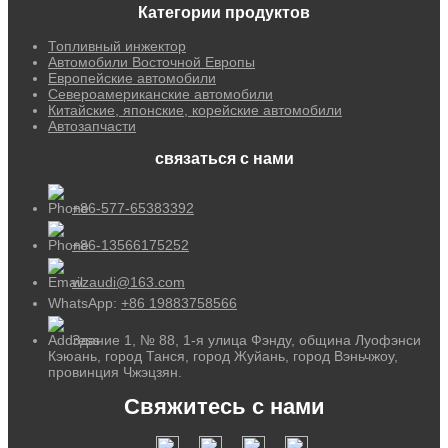
Категории продуктов
Топливный инжектор
Автомобили Восточной Европы
Европейские автомобили
Североамериканские автомобили
Китайские, японские, корейские автомобили
Автозапчасти
связаться с нами
+86-577-65383392
+86-13566175252
wzaudi@163.com
WhatsApp:
+86 19883758566
Здание 1, № 88, 1-я улица Фэнду, община Луофэнси
Кэюань, город Танся, город Жуйань, город Вэньчжоу,
провинция Чжэцзян.
Свяжитесь с нами