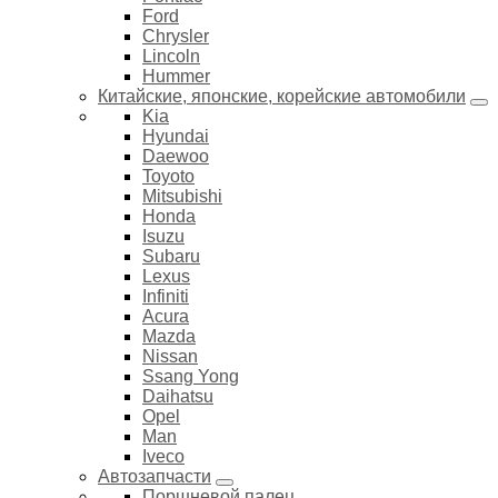
Ford
Chrysler
Lincoln
Hummer
Китайские, японские, корейские автомобили
Kia
Hyundai
Daewoo
Toyoto
Mitsubishi
Honda
Isuzu
Subaru
Lexus
Infiniti
Acura
Mazda
Nissan
Ssang Yong
Daihatsu
Opel
Man
Iveco
Автозапчасти
Поршневой палец