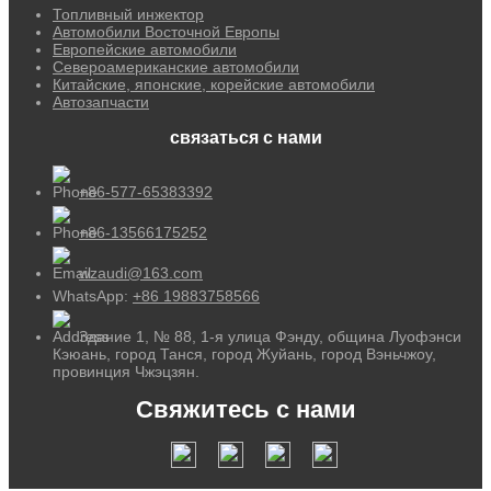
Топливный инжектор
Автомобили Восточной Европы
Европейские автомобили
Североамериканские автомобили
Китайские, японские, корейские автомобили
Автозапчасти
связаться с нами
+86-577-65383392
+86-13566175252
wzaudi@163.com
WhatsApp:
+86 19883758566
Здание 1, № 88, 1-я улица Фэнду, община Луофэнси
Кэюань, город Танся, город Жуйань, город Вэньчжоу,
провинция Чжэцзян.
Свяжитесь с нами