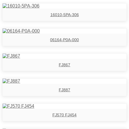
16010-5PA-306
06164-P0A-000
FJ867
FJ887
FJ570 FJ454