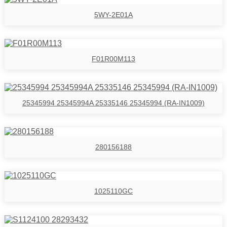
5WY-2E01A
F01R00M113
25345994 25345994A 25335146 25345994 (RA-IN1009)
280156188
1025110GC