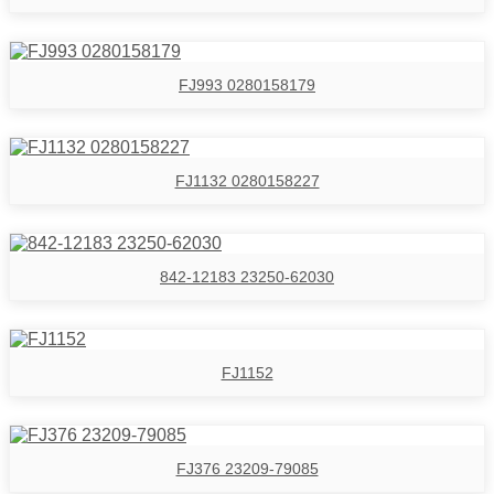
FJ993 0280158179
FJ1132 0280158227
842-12183 23250-62030
FJ1152
FJ376 23209-79085