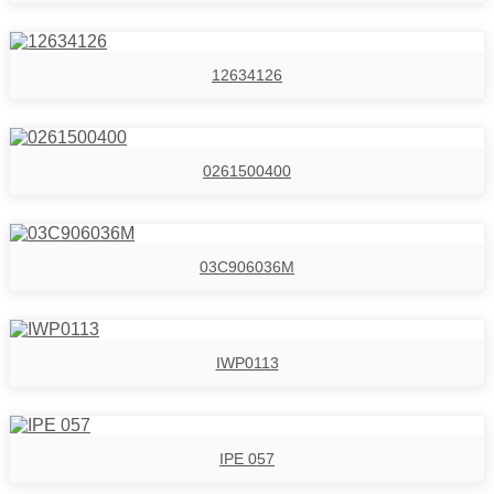
12634126
0261500400
03C906036M
IWP0113
IPE 057