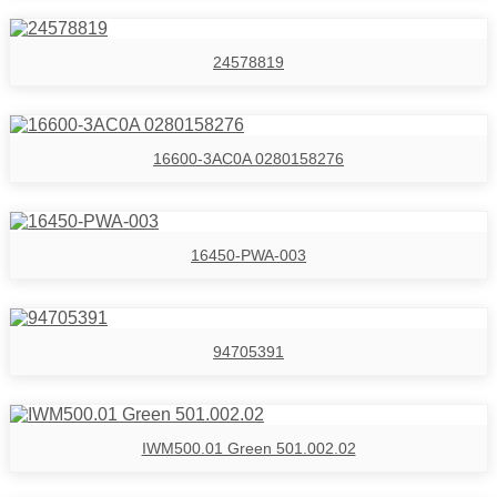
24578819
16600-3AC0A 0280158276
16450-PWA-003
94705391
IWM500.01 Green 501.002.02