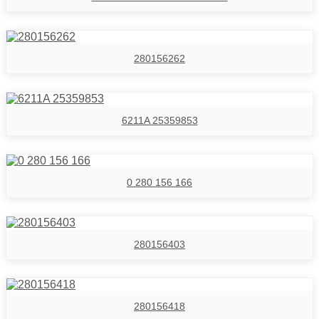
280156262
6211A 25359853
0 280 156 166
280156403
280156418