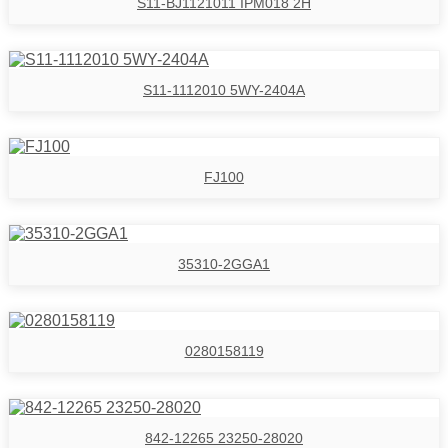
S11-BJ1121011 IPM018 2H
S11-1112010 5WY-2404A
FJ100
35310-2GGA1
0280158119
842-12265 23250-28020