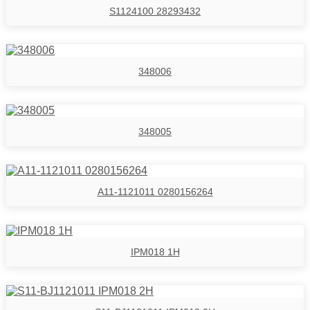
S1124100 28293432
348006
348005
A11-1121011 0280156264
IPM018 1H