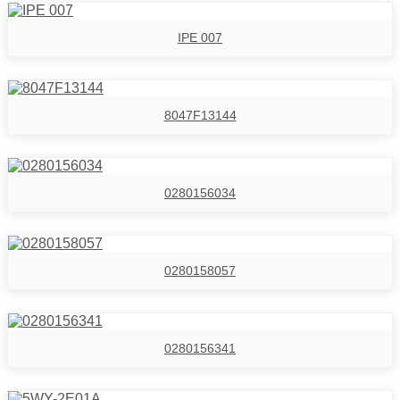
IPE 007
8047F13144
0280156034
0280158057
0280156341