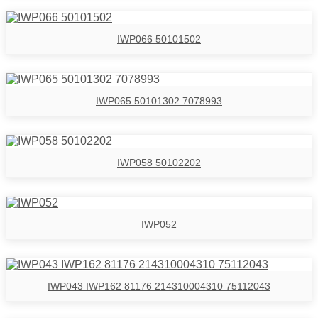
IWP066 50101502
IWP065 50101302 7078993
IWP058 50102202
IWP052
IWP043 IWP162 81176 214310004310 75112043