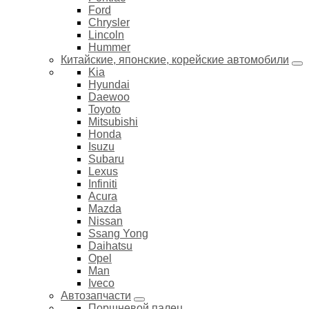
Ford
Chrysler
Lincoln
Hummer
Китайские, японские, корейские автомобили
Kia
Hyundai
Daewoo
Toyoto
Mitsubishi
Honda
Isuzu
Subaru
Lexus
Infiniti
Acura
Mazda
Nissan
Ssang Yong
Daihatsu
Opel
Man
Iveco
Автозапчасти
Поршневой палец