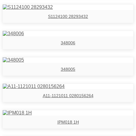
S1124100 28293432
348006
348005
A11-1121011 0280156264
IPM018 1H