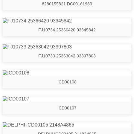
8280155821 DC00161980
FJ10734 25366420 93345842
FJ10733 25363042 93397803
ICD00108
ICD00107