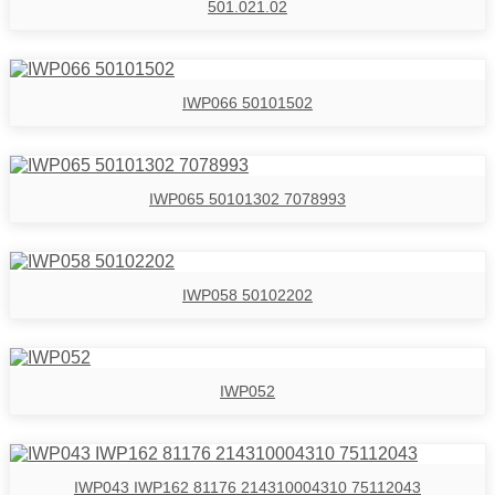
501.021.02
IWP066 50101502
IWP065 50101302 7078993
IWP058 50102202
IWP052
IWP043 IWP162 81176 214310004310 75112043