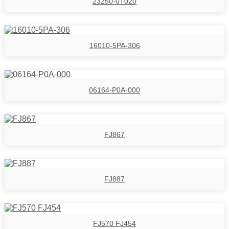
23250-0T020
16010-5PA-306
06164-P0A-000
FJ867
FJ887
FJ570 FJ454