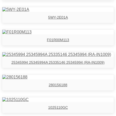
5WY-2E01A
F01R00M113
25345994 25345994A 25335146 25345994 (RA-IN1009)
280156188
1025110GC