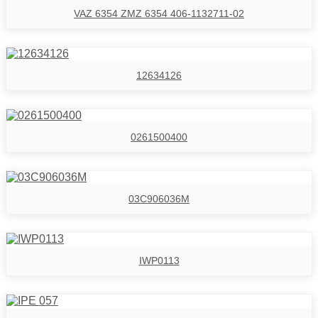
VAZ 6354 ZMZ 6354 406-1132711-02
12634126
0261500400
03C906036M
IWP0113