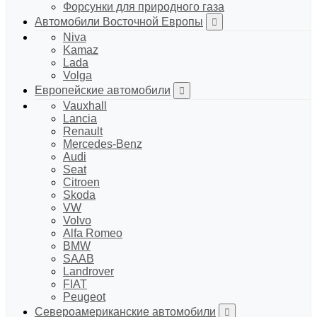
Форсунки для природного газа
Автомобили Восточной Европы
Niva
Kamaz
Lada
Volga
Европейские автомобили
Vauxhall
Lancia
Renault
Mercedes-Benz
Audi
Seat
Citroen
Skoda
VW
Volvo
Alfa Romeo
BMW
SAAB
Landrover
FIAT
Peugeot
Североамериканские автомобили