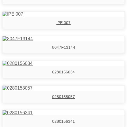
IPE 007
8047F13144
0280156034
0280158057
0280156341