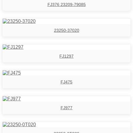
FJ376 23209-79085
23250-37020
FJ1297
FJ475
FJ977