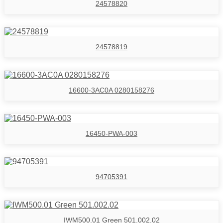
24578820
24578819
16600-3AC0A 0280158276
16450-PWA-003
94705391
IWM500.01 Green 501.002.02