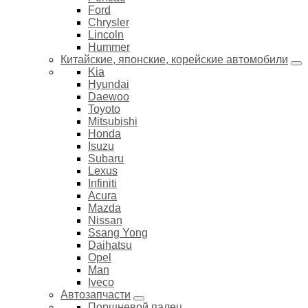
Ford
Chrysler
Lincoln
Hummer
Китайские, японские, корейские автомобили
Kia
Hyundai
Daewoo
Toyoto
Mitsubishi
Honda
Isuzu
Subaru
Lexus
Infiniti
Acura
Mazda
Nissan
Ssang Yong
Daihatsu
Opel
Man
Iveco
Автозапчасти
Поршневой палец