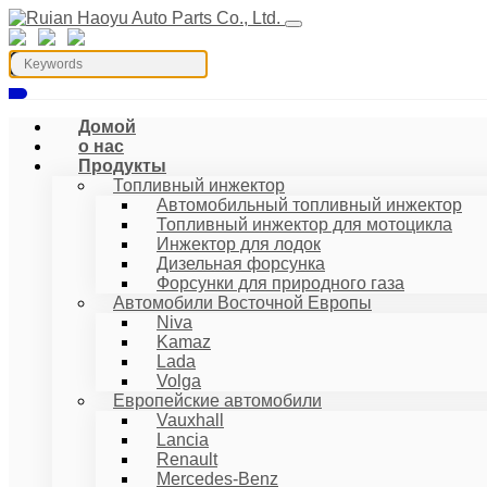
Домой
о нас
Продукты
Топливный инжектор
Автомобильный топливный инжектор
Топливный инжектор для мотоцикла
Инжектор для лодок
Дизельная форсунка
Форсунки для природного газа
Автомобили Восточной Европы
Niva
Kamaz
Lada
Volga
Европейские автомобили
Vauxhall
Lancia
Renault
Mercedes-Benz