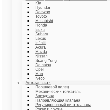
Kia
Hyundai
Daewoo
Toyoto
Mitsubishi
Honda
Isuzu
Subaru
Lexus
Infiniti
Acura
Mazda
Nissan
Ssang Yong
Daihatsu
Opel
Man
Iveco
Автозапчасти
Поршневой палец
Механический толкатель
Звездочка
Направляющая клапана
Регулировочный винт клапана
Рокер и другие