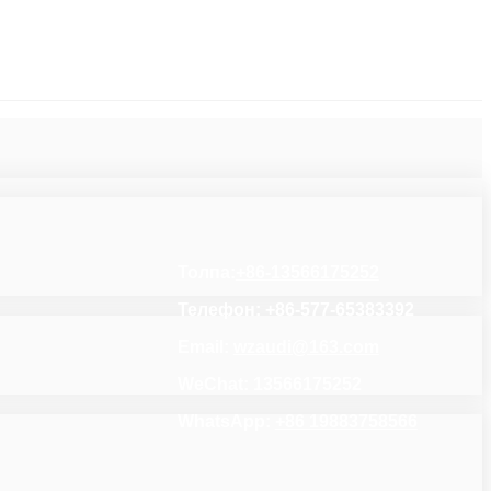
Толпа:
+86-13566175252
Телефон: +86-577-65383392
Email:
wzaudi@163.com
WeChat: 13566175252
WhatsApp:
+86 19883758566