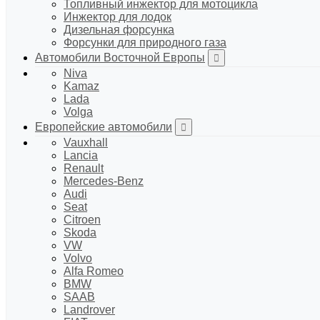
Топливный инжектор для мотоцикла
Инжектор для лодок
Дизельная форсунка
Форсунки для природного газа
Автомобили Восточной Европы
Niva
Kamaz
Lada
Volga
Европейские автомобили
Vauxhall
Lancia
Renault
Mercedes-Benz
Audi
Seat
Citroen
Skoda
VW
Volvo
Alfa Romeo
BMW
SAAB
Landrover