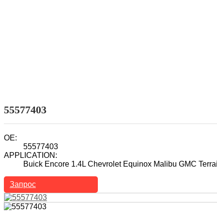
Домой
Продукты
Топливный инжектор
Автомобильный топливный инжектор
55577403
OE:
55577403
APPLICATION:
Buick Encore 1.4L Chevrolet Equinox Malibu GMC Terrai
Запрос