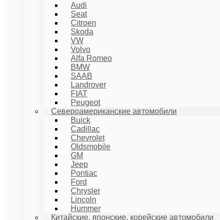
Audi
Seat
Citroen
Skoda
VW
Volvo
Alfa Romeo
BMW
SAAB
Landrover
FIAT
Peugeot
Североамериканские автомобили
Buick
Cadillac
Chevrolet
Oldsmobile
GM
Jeep
Pontiac
Ford
Chrysler
Lincoln
Hummer
Китайские, японские, корейские автомобили