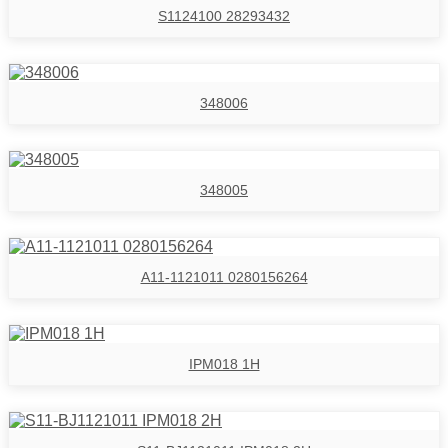
S1124100 28293432
348006
348005
A11-1121011 0280156264
IPM018 1H