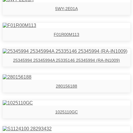
5WY-2E01A
F01R00M113
25345994 25345994A 25335146 25345994 (RA-IN1009)
280156188
1025110GC