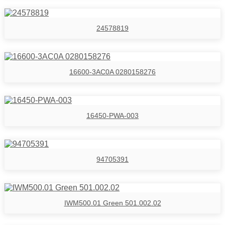
24578819
16600-3AC0A 0280158276
16450-PWA-003
94705391
IWM500.01 Green 501.002.02