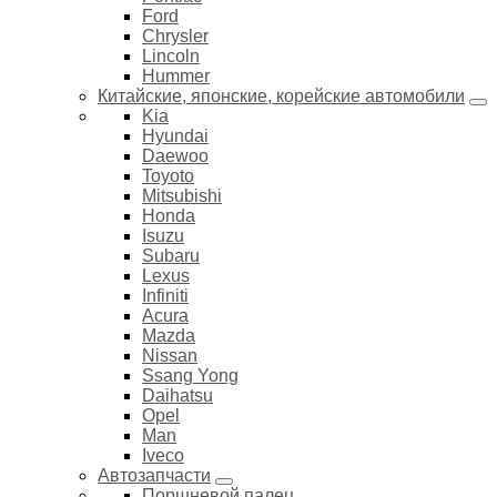
Ford
Chrysler
Lincoln
Hummer
Китайские, японские, корейские автомобили
Kia
Hyundai
Daewoo
Toyoto
Mitsubishi
Honda
Isuzu
Subaru
Lexus
Infiniti
Acura
Mazda
Nissan
Ssang Yong
Daihatsu
Opel
Man
Iveco
Автозапчасти
Поршневой палец