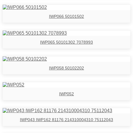
IWP066 50101502
IWP065 50101302 7078993
IWP058 50102202
IWP052
IWP043 IWP162 81176 214310004310 75112043