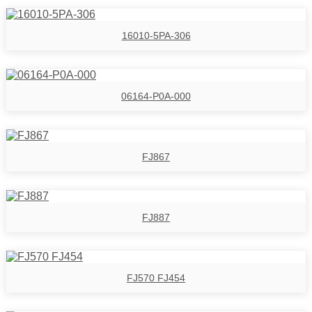
16010-5PA-306
06164-P0A-000
FJ867
FJ887
FJ570 FJ454