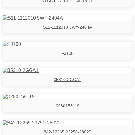
S11-BJ1121011 IPM018 2H
S11-1112010 5WY-2404A
FJ100
35310-2GGA1
0280158119
842-12265 23250-28020