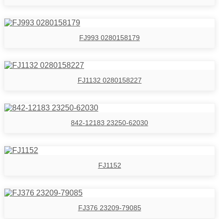
FJ993 0280158179
FJ1132 0280158227
842-12183 23250-62030
FJ1152
FJ376 23209-79085