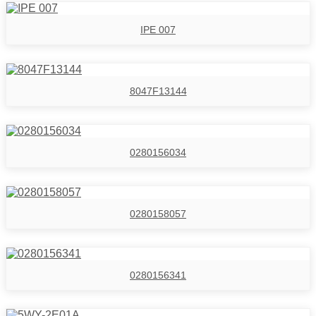
IPE 007
8047F13144
0280156034
0280158057
0280156341