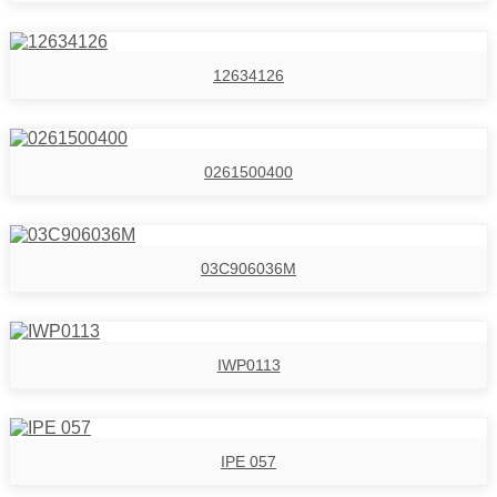
12634126
0261500400
03C906036M
IWP0113
IPE 057