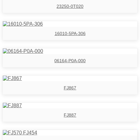
23250-0T020
16010-5PA-306
06164-P0A-000
FJ867
FJ887