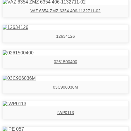
VAZ 6354 ZMZ 6354 406-1132711-02
12634126
0261500400
03C906036M
IWP0113