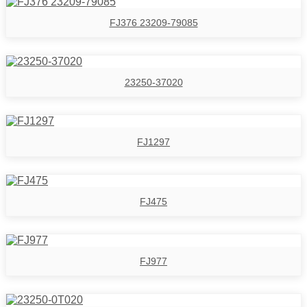
FJ376 23209-79085
23250-37020
FJ1297
FJ475
FJ977