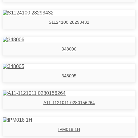
S1124100 28293432
348006
348005
A11-1121011 0280156264
IPM018 1H