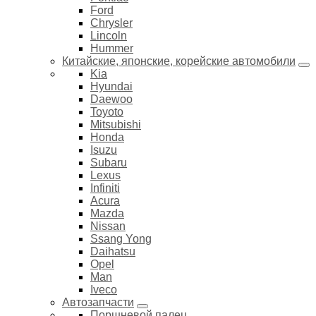
Ford
Chrysler
Lincoln
Hummer
Китайские, японские, корейские автомобили
Kia
Hyundai
Daewoo
Toyoto
Mitsubishi
Honda
Isuzu
Subaru
Lexus
Infiniti
Acura
Mazda
Nissan
Ssang Yong
Daihatsu
Opel
Man
Iveco
Автозапчасти
Поршневой палец