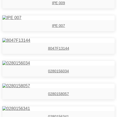
IPE 009
IPE 007
8047F13144
0280156034
0280158057
0280156341