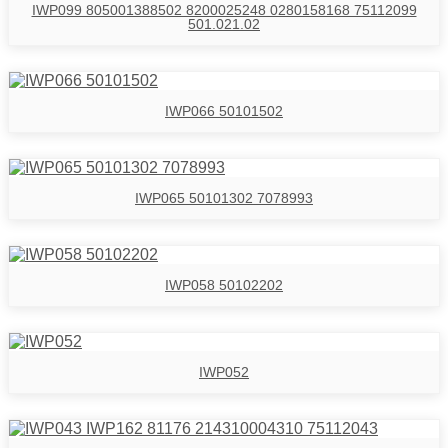
IWP099 805001388502 8200025248 0280158168 75112099
501.021.02
IWP066 50101502
IWP065 50101302 7078993
IWP058 50102202
IWP052