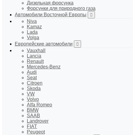
Дизельная форсунка
Форсунки для природного газа
Автомобили Восточной Европы
Niva
Kamaz
Lada
Volga
Европейские автомобили
Vauxhall
Lancia
Renault
Mercedes-Benz
Audi
Seat
Citroen
Skoda
VW
Volvo
Alfa Romeo
BMW
SAAB
Landrover
FIAT
Peugeot