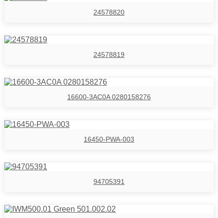
24578820
24578819
16600-3AC0A 0280158276
16450-PWA-003
94705391