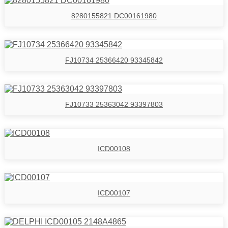
8280155821 DC00161980
FJ10734 25366420 93345842
FJ10733 25363042 93397803
ICD00108
ICD00107