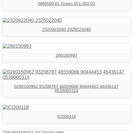
IWM500.01 Green 501.002.02
2320922040 2325022040
280150993
0280150962 93208787 46559066 90444453 46436147
0539060314
ICD00118