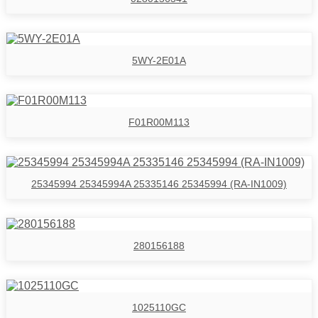
5WY-2E01A
F01R00M113
25345994 25345994A 25335146 25345994 (RA-IN1009)
280156188
1025110GC