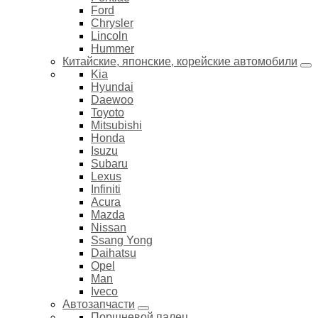
Ford
Chrysler
Lincoln
Hummer
Китайские, японские, корейские автомобили
Kia
Hyundai
Daewoo
Toyoto
Mitsubishi
Honda
Isuzu
Subaru
Lexus
Infiniti
Acura
Mazda
Nissan
Ssang Yong
Daihatsu
Opel
Man
Iveco
Автозапчасти
Поршневой палец