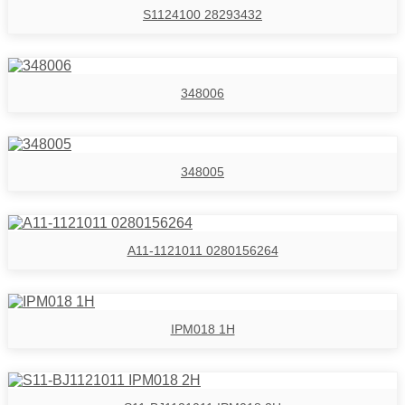
S1124100 28293432
348006
348005
A11-1121011 0280156264
IPM018 1H