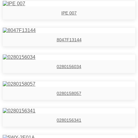
IPE 007
8047F13144
0280156034
0280158057
0280156341