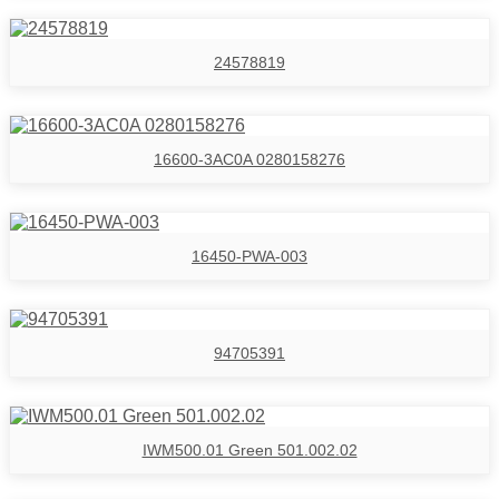
24578819
16600-3AC0A 0280158276
16450-PWA-003
94705391
IWM500.01 Green 501.002.02