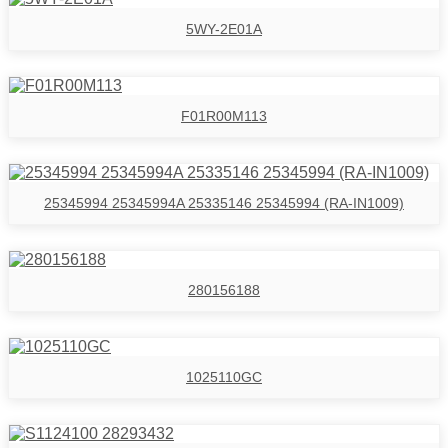
5WY-2E01A
F01R00M113
25345994 25345994A 25335146 25345994 (RA-IN1009)
280156188
1025110GC