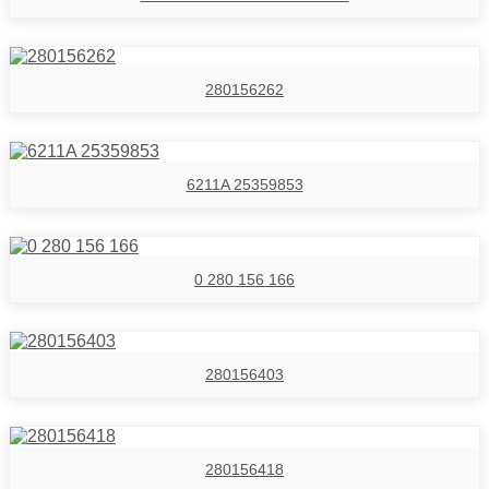
280156262
6211A 25359853
0 280 156 166
280156403
280156418