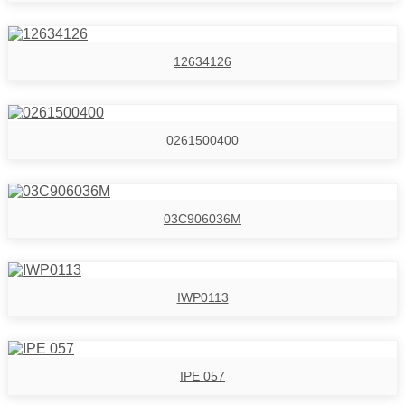
12634126
0261500400
03C906036M
IWP0113
IPE 057