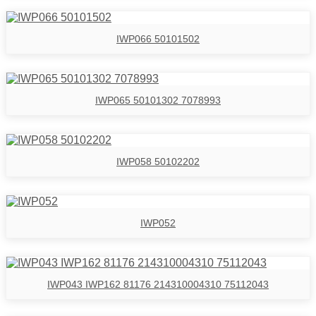
IWP066 50101502
IWP065 50101302 7078993
IWP058 50102202
IWP052
IWP043 IWP162 81176 214310004310 75112043