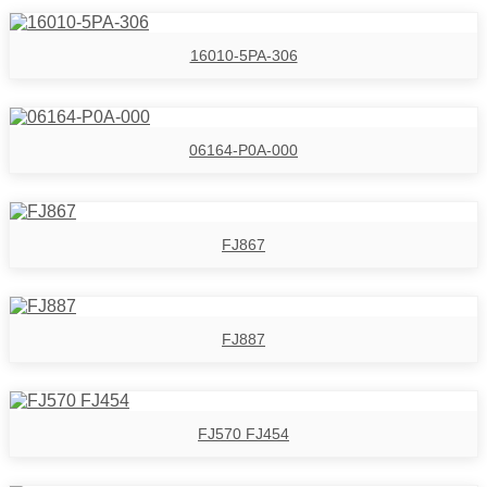
16010-5PA-306
06164-P0A-000
FJ867
FJ887
FJ570 FJ454