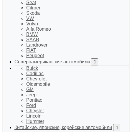
Seat
Citroen
Skoda
VW
Volvo
Alfa Romeo
BMW
SAAB
Landrover
FIAT
Peugeot
Североамериканские автомобили
Buick
Cadillac
Chevrolet
Oldsmobile
GM
Jeep
Pontiac
Ford
Chrysler
Lincoln
Hummer
Китайские, японские, корейские автомобили