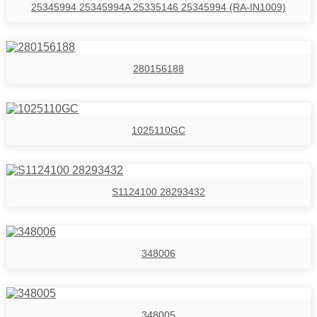
25345994 25345994A 25335146 25345994 (RA-IN1009)
280156188
1025110GC
S1124100 28293432
348006
348005