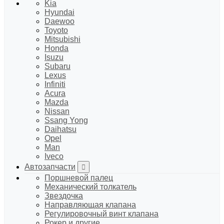
Kia
Hyundai
Daewoo
Toyoto
Mitsubishi
Honda
Isuzu
Subaru
Lexus
Infiniti
Acura
Mazda
Nissan
Ssang Yong
Daihatsu
Opel
Man
Iveco
Автозапчасти
Поршневой палец
Механический толкатель
Звездочка
Направляющая клапана
Регулировочный винт клапана
Рокер и другие