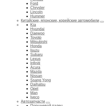
Ford
Chrysler
Lincoln
Hummer
Китайские, японские, корейские автомобили
Kia
Hyundai
Daewoo
Toyoto
Mitsubishi
Honda
Isuzu
Subaru
Lexus
Infiniti
Acura
Mazda
Nissan
Ssang Yong
Daihatsu
Opel
Man
Iveco
Автозапчасти
Поршневой палец