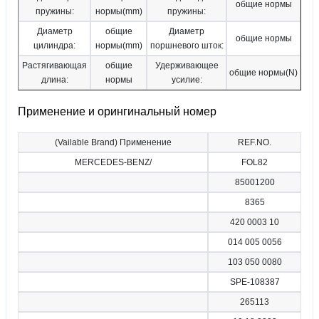
общие нормы
пружины:
нормы(mm)
пружины:
Диаметр
общие
Диаметр
общие нормы
цилиндра:
нормы(mm)
поршневого шток:
Растягивающая
общие
Удерживающее
общие нормы(N)
длина:
нормы
усилие:
Применение и орингинальный номер
(Vailable Brand) Применение
REF.NO.
MERCEDES-BENZ/
FOL82
85001200
8365
420 0003 10
014 005 0056
103 050 0080
SPE-108387
265113