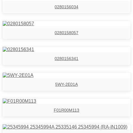
0280156034
0280158057
0280156341
5WY-2E01A
F01R00M113