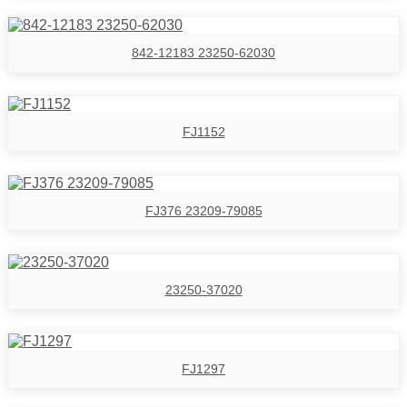
842-12183 23250-62030
FJ1152
FJ376 23209-79085
23250-37020
FJ1297