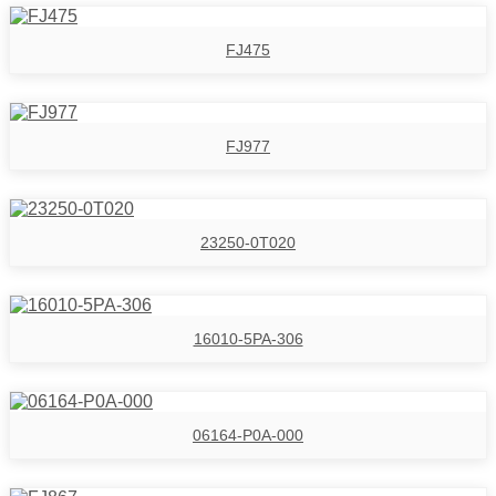
FJ475
FJ977
23250-0T020
16010-5PA-306
06164-P0A-000