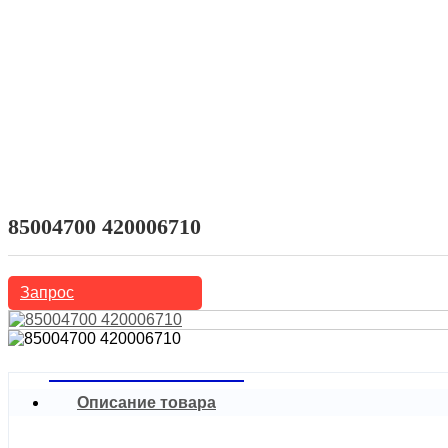
Домой
Продукты
Автозапчасти
Гидравлический толкатель
85004700 420006710
Запрос
Описание товара