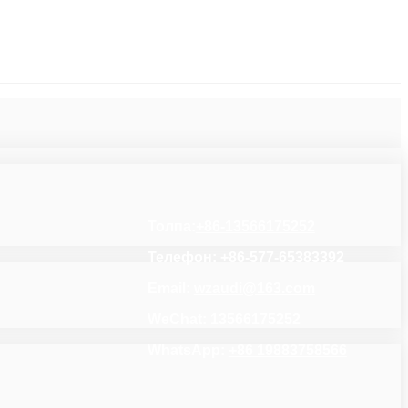
Толпа:
+86-13566175252
Телефон: +86-577-65383392
Email:
wzaudi@163.com
WeChat: 13566175252
WhatsApp:
+86 19883758566