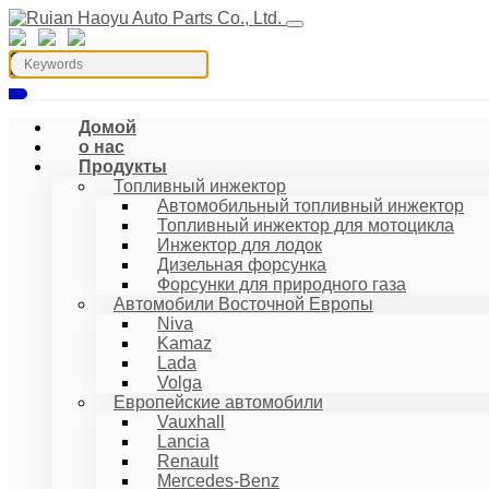
Домой
о нас
Продукты
Топливный инжектор
Автомобильный топливный инжектор
Топливный инжектор для мотоцикла
Инжектор для лодок
Дизельная форсунка
Форсунки для природного газа
Автомобили Восточной Европы
Niva
Kamaz
Lada
Volga
Европейские автомобили
Vauxhall
Lancia
Renault
Mercedes-Benz