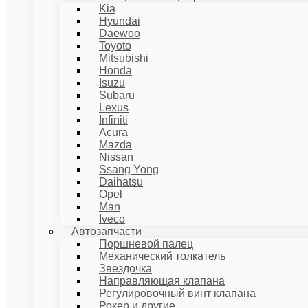
Kia
Hyundai
Daewoo
Toyoto
Mitsubishi
Honda
Isuzu
Subaru
Lexus
Infiniti
Acura
Mazda
Nissan
Ssang Yong
Daihatsu
Opel
Man
Iveco
Автозапчасти
Поршневой палец
Механический толкатель
Звездочка
Направляющая клапана
Регулировочный винт клапана
Рокер и другие