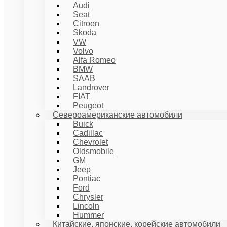
Audi
Seat
Citroen
Skoda
VW
Volvo
Alfa Romeo
BMW
SAAB
Landrover
FIAT
Peugeot
Североамериканские автомобили
Buick
Cadillac
Chevrolet
Oldsmobile
GM
Jeep
Pontiac
Ford
Chrysler
Lincoln
Hummer
Китайские, японские, корейские автомобили