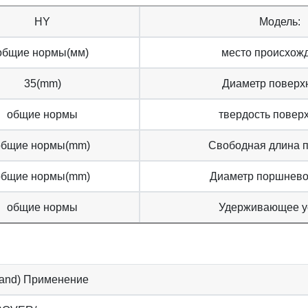
HY
Модель:
общие нормы(мм)
место происхож
35(mm)
Диаметр поверх
общие нормы
твердость поверх
общие нормы(mm)
Свободная длина 
общие нормы(mm)
Диаметр поршнево
общие нормы
Удерживающее у
Brand) Применение