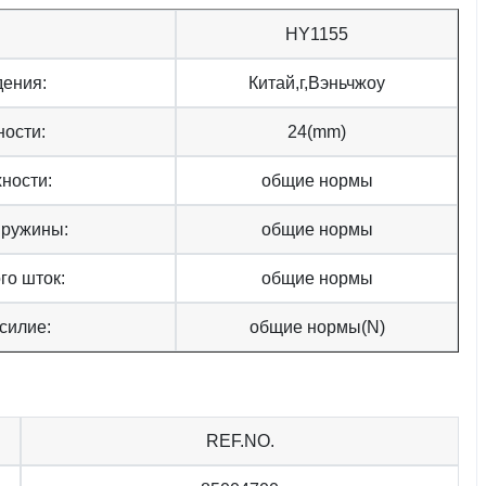
HY1155
дения:
Китай,г,Вэньчжоу
ности:
24(mm)
ности:
общие нормы
пружины:
общие нормы
го шток:
общие нормы
силие:
общие нормы(N)
REF.NO.