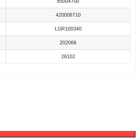
85004700
420006710
LGR100340
202066
26102