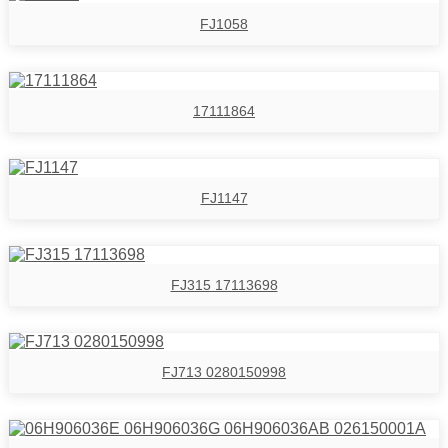
FJ1058
17111864
FJ1147
FJ315 17113698
FJ713 0280150998