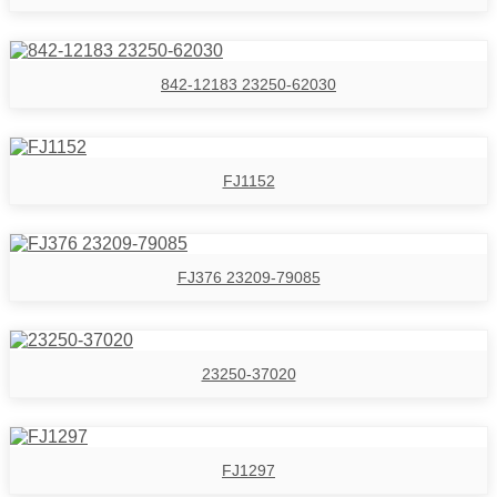
842-12183 23250-62030
FJ1152
FJ376 23209-79085
23250-37020
FJ1297