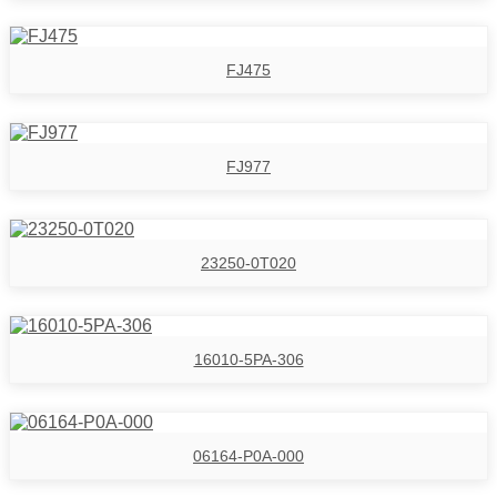
FJ475
FJ977
23250-0T020
16010-5PA-306
06164-P0A-000