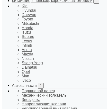
Китайские, японские, корейские автомобили
Kia
Hyundai
Daewoo
Toyoto
Mitsubishi
Honda
Isuzu
Subaru
Lexus
Infiniti
Acura
Mazda
Nissan
Ssang Yong
Daihatsu
Opel
Man
Iveco
Автозапчасти
Поршневой палец
Механический толкатель
Звездочка
Направляющая клапана
Регулировочный винт клапана