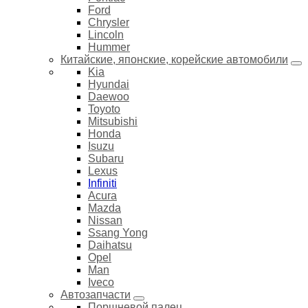
Ford
Chrysler
Lincoln
Hummer
Китайские, японские, корейские автомобили
Kia
Hyundai
Daewoo
Toyoto
Mitsubishi
Honda
Isuzu
Subaru
Lexus
Infiniti
Acura
Mazda
Nissan
Ssang Yong
Daihatsu
Opel
Man
Iveco
Автозапчасти
Поршневой палец