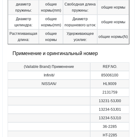
диаметр
общие
Свободная длина
общие нормы
пружины:
нормы(mm)
пружины:
Диаметр
общие
Диаметр
общие нормы
цилиндра:
нормы(mm)
поршневого шток:
Растягивающая
общие
Удерживающее
общие нормы(N)
длина:
нормы
усилие:
Применение и орингинальный номер
(Vailable Brand) Применение
REF.NO.
Infiniti/
85006100
NISSAN/
HL9009
2131759
13231-53J00
13234-53J01
13234-53J10
36-2285
HT-2285