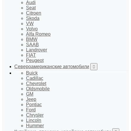
Audi
Seat
Citroen
Skoda
VW
Volvo
Alfa Romeo
BMW
SAAB
Landrover
FIAT
Peugeot
Североамериканские автомобили
Buick
Cadillac
Chevrolet
Oldsmobile
GM
Jeep
Pontiac
Ford
Chrysler
Lincoln
Hummer