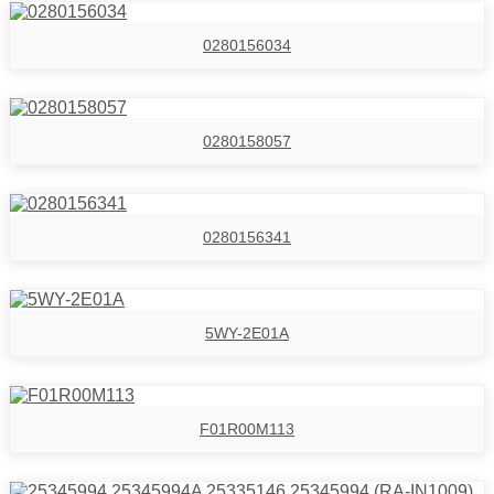
0280156034
0280158057
0280156341
5WY-2E01A
F01R00M113