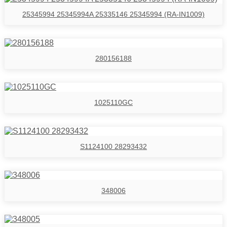
25345994 25345994A 25335146 25345994 (RA-IN1009)
280156188
1025110GC
S1124100 28293432
348006