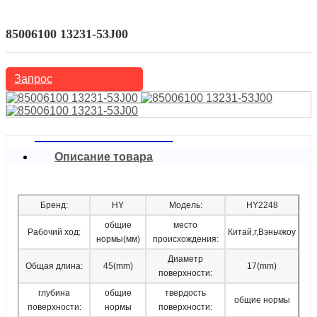
Китайские, японские, корейские автомобили
Infiniti
85006100 13231-53J00
Запрос
Описание товара
Бренд:
HY
Модель:
HY2248
общие
место
Рабочий ход:
Китай,г,Вэньчжоу
нормы(мм)
происхождения:
Диаметр
Общая длина:
45(mm)
17(mm)
поверхности:
глубина
общие
твердость
общие нормы
поверхности:
нормы
поверхности: