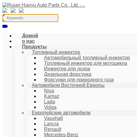
Домой
о нас
Продукты
Топливный инжектор
Автомобильный топливный инжектор
Топливный инжектор для мотоцикла
Инжектор для лодок
Дизельная форсунка
Форсунки для природного газа
Автомобили Восточной Европы
Niva
Kamaz
Lada
Volga
Европейские автомобили
Vauxhall
Lancia
Renault
Mercedes-Benz