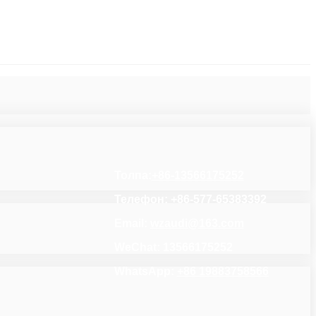
Толпа:
+86-13566175252
Телефон: +86-577-65383392
Email:
wzaudi@163.com
WeChat: 13566175252
WhatsApp:
+86 19883758566