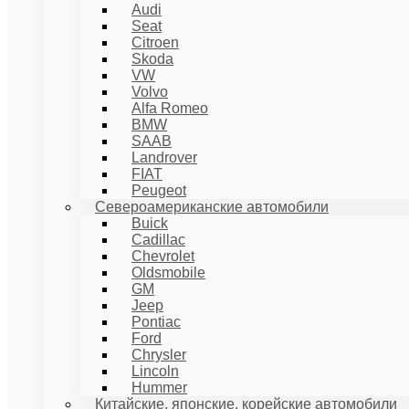
Audi
Seat
Citroen
Skoda
VW
Volvo
Alfa Romeo
BMW
SAAB
Landrover
FIAT
Peugeot
Североамериканские автомобили
Buick
Cadillac
Chevrolet
Oldsmobile
GM
Jeep
Pontiac
Ford
Chrysler
Lincoln
Hummer
Китайские, японские, корейские автомобили