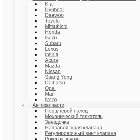
Kia
Hyundai
Daewoo
Toyoto
Mitsubishi
Honda
Isuzu
Subaru
Lexus
Infiniti
Acura
Mazda
Nissan
Ssang Yong
Daihatsu
Opel
Man
Iveco
Автозапчасти
Поршневой палец
Механический толкатель
Звездочка
Направляющая клапана
Регулировочный винт клапана
Рокер и другие