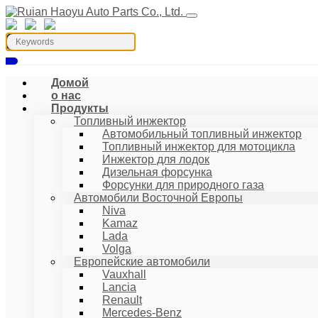
Домой
о нас
Продукты
Топливный инжектор
Автомобильный топливный инжектор
Топливный инжектор для мотоцикла
Инжектор для лодок
Дизельная форсунка
Форсунки для природного газа
Автомобили Восточной Европы
Niva
Kamaz
Lada
Volga
Европейские автомобили
Vauxhall
Lancia
Renault
Mercedes-Benz