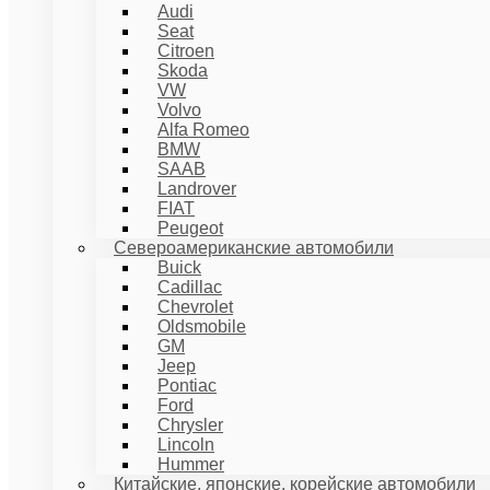
Audi
Seat
Citroen
Skoda
VW
Volvo
Alfa Romeo
BMW
SAAB
Landrover
FIAT
Peugeot
Североамериканские автомобили
Buick
Cadillac
Chevrolet
Oldsmobile
GM
Jeep
Pontiac
Ford
Chrysler
Lincoln
Hummer
Китайские, японские, корейские автомобили