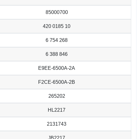
85000700
420 0185 10
6 754 268
6 388 846
E9EE-6500A-2A
F2CE-6500A-2B
265202
HL2217
2131743
JB2217