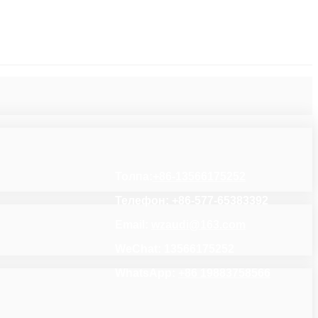
Толпа:
+86-13566175252
Телефон: +86-577-65383392
Email:
wzaudi@163.com
WeChat: 13566175252
WhatsApp:
+86 19883758566