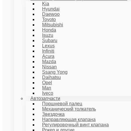
Kia
Hyundai
Daewoo
Toyoto
Mitsubishi
Honda
Isuzu
Subaru
Lexus
Infiniti
Acura
Mazda
Nissan
Ssang Yong
Daihatsu
Opel
Man
Iveco
Автозапчасти
Поршневой палец
Механический толкатель
Звездочка
Направляющая клапана
Регулировочный винт клапана
Рокер и другие