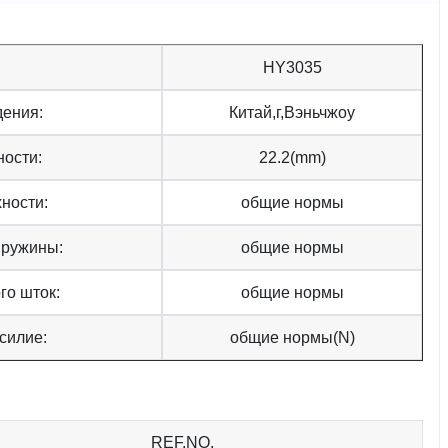
HY3035
дения:
Китай,г,Вэньчжоу
ности:
22.2(mm)
ности:
общие нормы
пружины:
общие нормы
го шток:
общие нормы
силие:
общие нормы(N)
REF.NO.