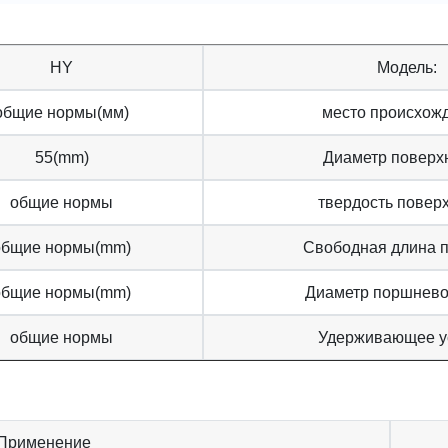
HY
Модель:
общие нормы(мм)
место происхож
55(mm)
Диаметр поверх
общие нормы
твердость поверх
общие нормы(mm)
Свободная длина 
общие нормы(mm)
Диаметр поршнево
общие нормы
Удерживающее у
) Применение