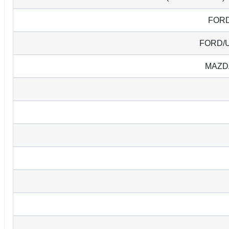
FORD
FORD/
MAZD