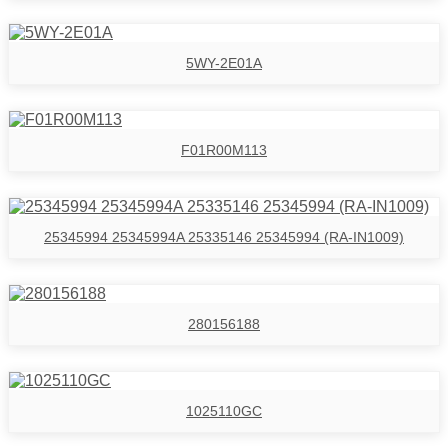
5WY-2E01A
F01R00M113
25345994 25345994A 25335146 25345994 (RA-IN1009)
280156188
1025110GC