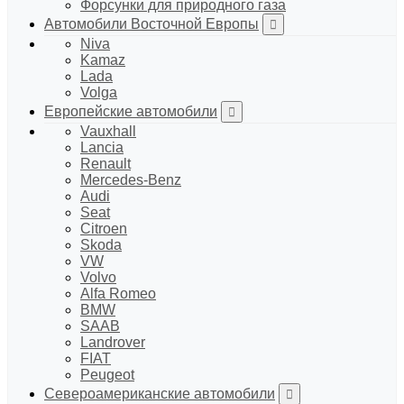
Форсунки для природного газа
Автомобили Восточной Европы
Niva
Kamaz
Lada
Volga
Европейские автомобили
Vauxhall
Lancia
Renault
Mercedes-Benz
Audi
Seat
Citroen
Skoda
VW
Volvo
Alfa Romeo
BMW
SAAB
Landrover
FIAT
Peugeot
Североамериканские автомобили