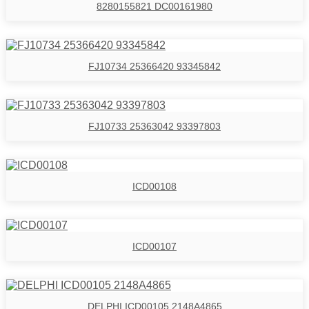
8280155821 DC00161980
FJ10734 25366420 93345842
FJ10733 25363042 93397803
ICD00108
ICD00107
DELPHI ICD00105 2148A4865