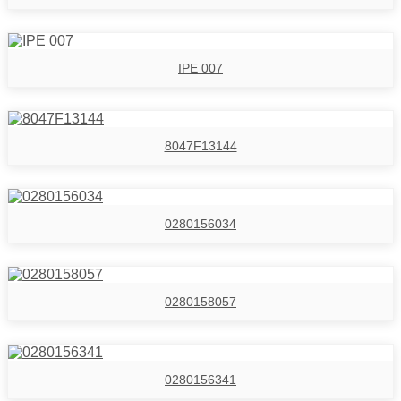
IPE 007
8047F13144
0280156034
0280158057
0280156341