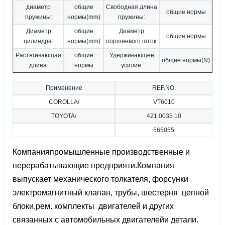
диаметр
общие
Свободная длина
общие нормы
пружины:
нормы(mm)
пружины:
Диаметр
общие
Диаметр
общие нормы
цилиндра:
нормы(mm)
поршневого шток:
Растягивающая
общие
Удерживающее
общие нормы(N)
длина:
нормы
усилие:
Применение
REF.NO.
COROLLA/
VT6010
TOYOTA/
421 0035 10
565055
Компанияпромышленные производственные и
перерабатывающие предприяти.Компания
выпускает механического толкателя, форсунки
электромагнитный клапан, трубы, шестерня цепной
блоки,рем. комплекты двигателей и других
связанных с автомобильных двигателейи детали.