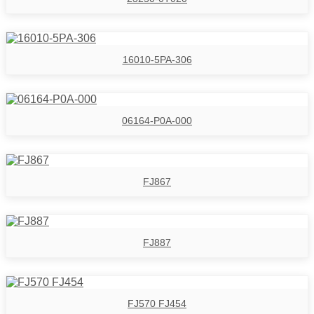
16010-5PA-306
06164-P0A-000
FJ867
FJ887
FJ570 FJ454