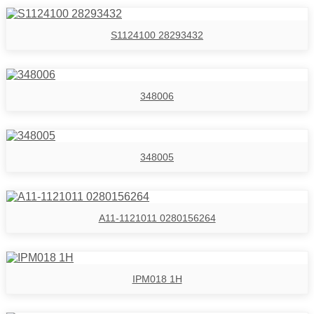
S1124100 28293432
348006
348005
A11-1121011 0280156264
IPM018 1H