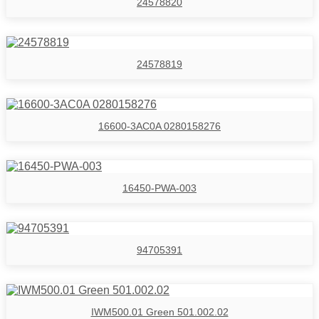
24578820
24578819
16600-3AC0A 0280158276
16450-PWA-003
94705391
IWM500.01 Green 501.002.02