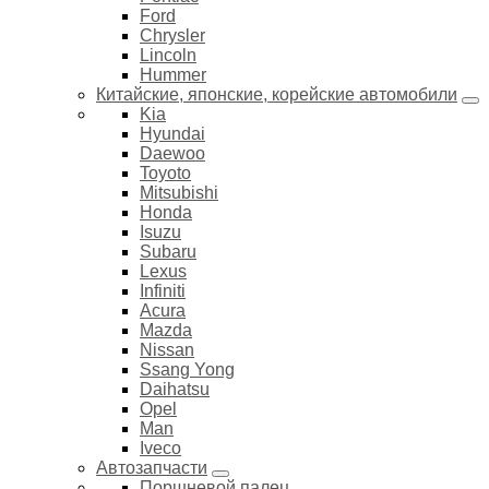
Ford
Chrysler
Lincoln
Hummer
Китайские, японские, корейские автомобили
Kia
Hyundai
Daewoo
Toyoto
Mitsubishi
Honda
Isuzu
Subaru
Lexus
Infiniti
Acura
Mazda
Nissan
Ssang Yong
Daihatsu
Opel
Man
Iveco
Автозапчасти
Поршневой палец