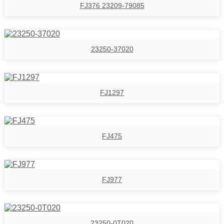
FJ376 23209-79085
23250-37020
FJ1297
FJ475
FJ977
23250-0T020