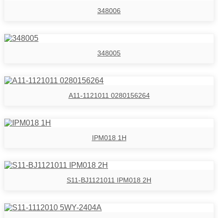
348006
348005
A11-1121011 0280156264
IPM018 1H
S11-BJ1121011 IPM018 2H