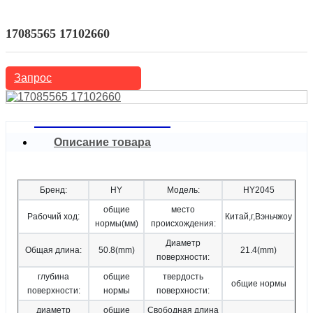
Североамериканские автомобили
Pontiac
17085565 17102660
Запрос
Описание товара
Бренд:
HY
Модель:
HY2045
общие
место
Рабочий ход:
Китай,г,Вэньчжоу
нормы(мм)
происхождения:
Диаметр
Общая длина:
50.8(mm)
21.4(mm)
поверхности:
глубина
общие
твердость
общие нормы
поверхности:
нормы
поверхности:
диаметр
общие
Свободная длина