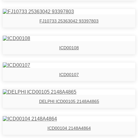
FJ10733 25363042 93397803
ICD00108
ICD00107
DELPHI ICD00105 2148A4865
ICD00104 2148A4864