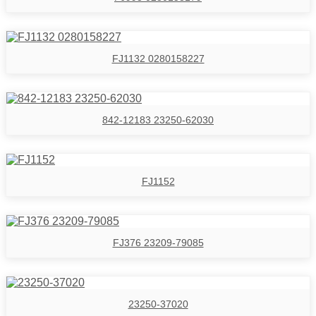
FJ1132 0280158227
842-12183 23250-62030
FJ1152
FJ376 23209-79085
23250-37020