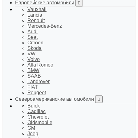
Европейские автомобили
Vauxhall
Lancia
Renault
Mercedes-Benz
Audi
Seat
Citroen
Skoda
VW
Volvo
Alfa Romeo
BMW
SAAB
Landrover
FIAT
Peugeot
Североамериканские автомобили
Buick
Cadillac
Chevrolet
Oldsmobile
GM
Jeep