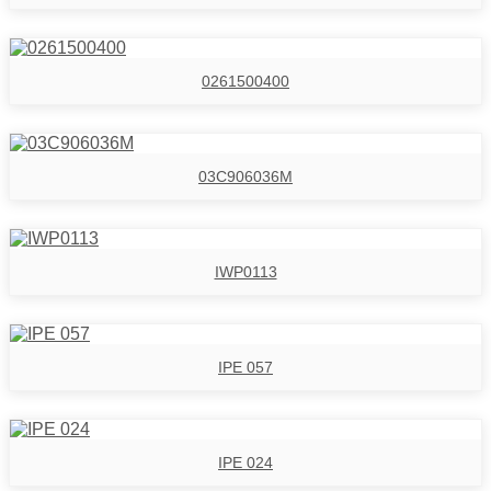
0261500400
03C906036M
IWP0113
IPE 057
IPE 024