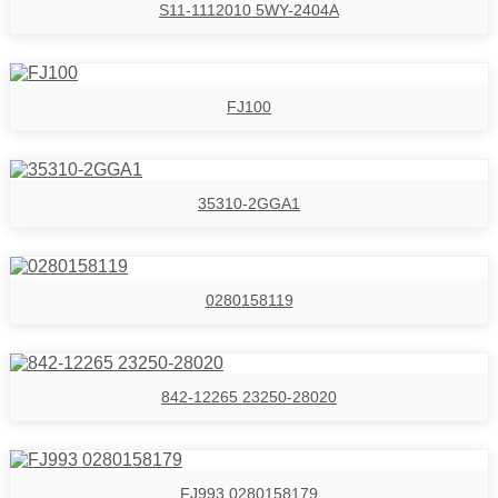
S11-1112010 5WY-2404A
FJ100
35310-2GGA1
0280158119
842-12265 23250-28020
FJ993 0280158179