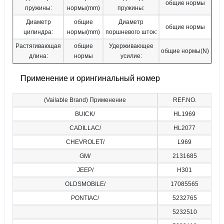
общие нормы
пружины:
нормы(mm)
пружины:
Диаметр
общие
Диаметр
общие нормы
цилиндра:
нормы(mm)
поршневого шток:
Растягивающая
общие
Удерживающее
общие нормы(N)
длина:
нормы
усилие:
Применение и орингинальный номер
(Vailable Brand) Применение
REF.NO.
BUICK/
HL1969
CADILLAC/
HL2077
CHEVROLET/
L969
GM/
2131685
JEEP/
H301
OLDSMOBILE/
17085565
PONTIAC/
5232765
5232510