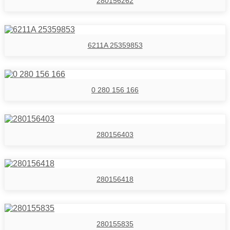
280156262
6211A 25359853
0 280 156 166
280156403
280156418
280155835