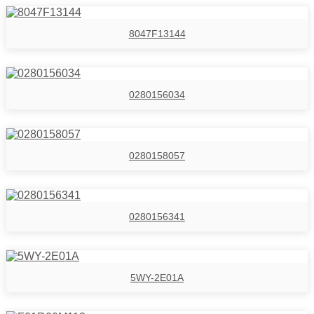
8047F13144
0280156034
0280158057
0280156341
5WY-2E01A