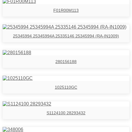
F01R00M113
25345994 25345994A 25335146 25345994 (RA-IN1009)
280156188
1025110GC
S1124100 28293432