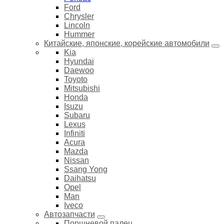
Ford
Chrysler
Lincoln
Hummer
Китайские, японские, корейские автомобили
Kia
Hyundai
Daewoo
Toyoto
Mitsubishi
Honda
Isuzu
Subaru
Lexus
Infiniti
Acura
Mazda
Nissan
Ssang Yong
Daihatsu
Opel
Man
Iveco
Автозапчасти
Поршневой палец