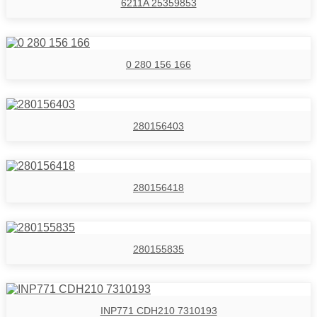
6211A 25359853
0 280 156 166
280156403
280156418
280155835
INP771 CDH210 7310193