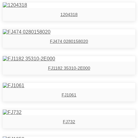
1204318
FJ474 0280158020
FJ1182 35310-2E000
FJ1061
FJ732