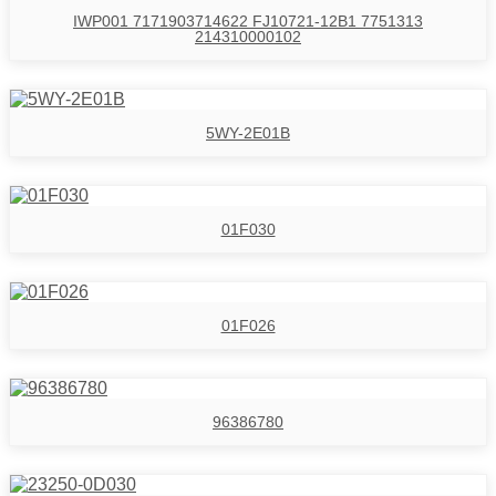
IWP001 7171903714622 FJ10721-12B1 7751313
214310000102
5WY-2E01B
01F030
01F026
96386780