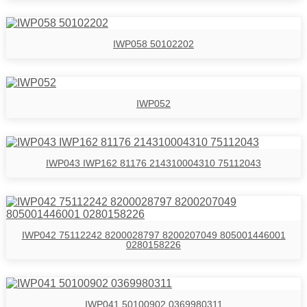
IWP058 50102202
IWP052
IWP043 IWP162 81176 214310004310 75112043
IWP042 75112242 8200028797 8200207049 805001446001
0280158226
IWP041 50100902 0369980311