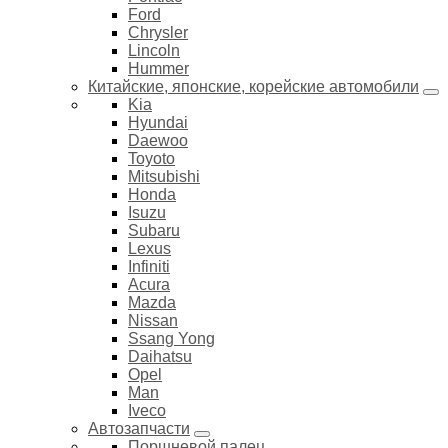
Ford
Chrysler
Lincoln
Hummer
Китайские, японские, корейские автомобили
Kia
Hyundai
Daewoo
Toyoto
Mitsubishi
Honda
Isuzu
Subaru
Lexus
Infiniti
Acura
Mazda
Nissan
Ssang Yong
Daihatsu
Opel
Man
Iveco
Автозапчасти
Поршневой палец