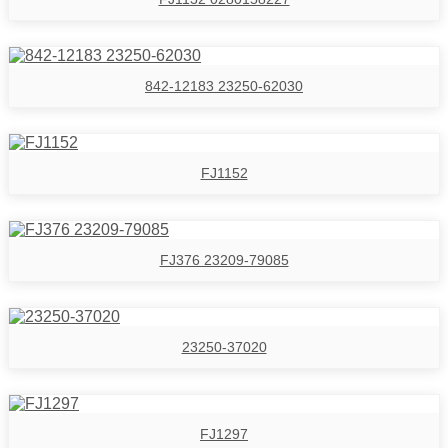
842-12183 23250-62030
FJ1152
FJ376 23209-79085
23250-37020
FJ1297