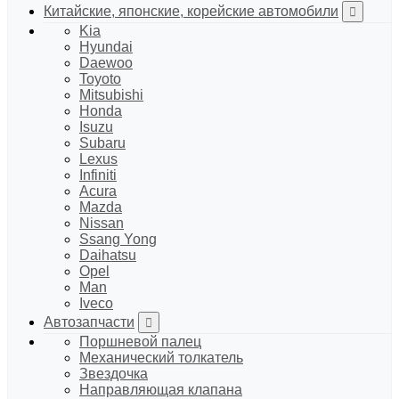
Китайские, японские, корейские автомобили
Kia
Hyundai
Daewoo
Toyoto
Mitsubishi
Honda
Isuzu
Subaru
Lexus
Infiniti
Acura
Mazda
Nissan
Ssang Yong
Daihatsu
Opel
Man
Iveco
Автозапчасти
Поршневой палец
Механический толкатель
Звездочка
Направляющая клапана