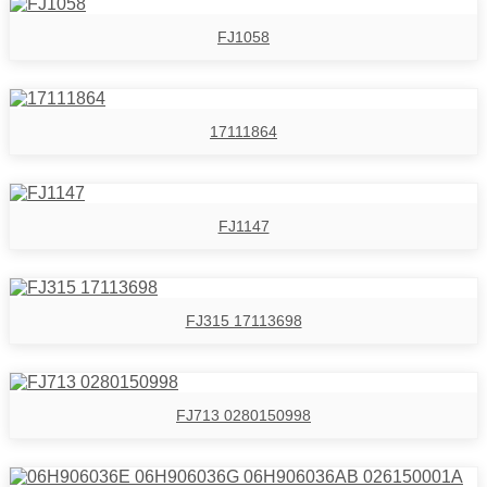
FJ1058
17111864
FJ1147
FJ315 17113698
FJ713 0280150998