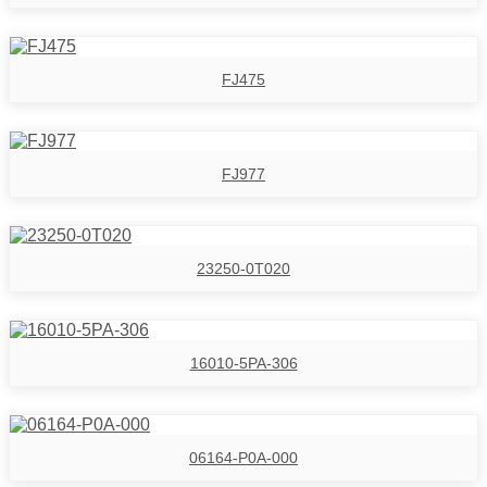
FJ475
FJ977
23250-0T020
16010-5PA-306
06164-P0A-000