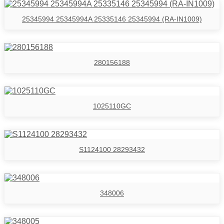
25345994 25345994A 25335146 25345994 (RA-IN1009)
280156188
1025110GC
S1124100 28293432
348006