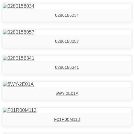
0280156034
0280158057
0280156341
5WY-2E01A
F01R00M113