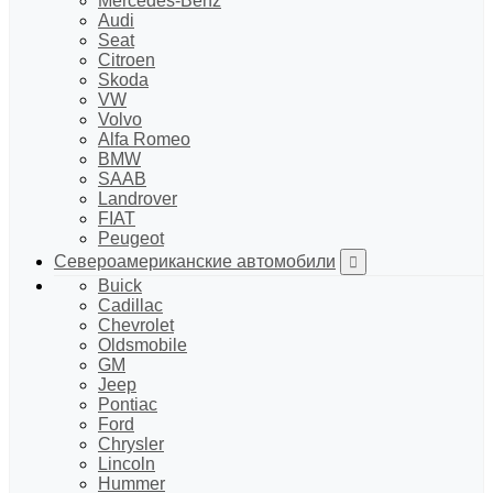
Mercedes-Benz
Audi
Seat
Citroen
Skoda
VW
Volvo
Alfa Romeo
BMW
SAAB
Landrover
FIAT
Peugeot
Североамериканские автомобили
Buick
Cadillac
Chevrolet
Oldsmobile
GM
Jeep
Pontiac
Ford
Chrysler
Lincoln
Hummer